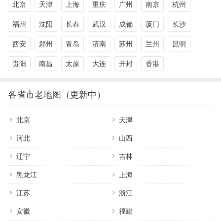
北京
天津
上海
重庆
广州
南京
杭州
福州
沈阳
长春
武汉
成都
厦门
长沙
西安
郑州
青岛
济南
苏州
兰州
昆明
贵阳
南昌
太原
大连
开封
香港
各省市老地图（更新中）
北京
天津
河北
山西
辽宁
吉林
黑龙江
上海
江苏
浙江
安徽
福建