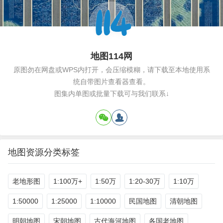
地图114网
原图勿在网盘或WPS内打开，会压缩模糊，请下载至本地使用系
统自带图片查看器查看。
图集内单图或批量下载可与我们联系↓
地图资源分类标签
老地形图
1:100万+
1:50万
1:20-30万
1:10万
1:50000
1:25000
1:10000
民国地图
清朝地图
明朝地图
宋朝地图
古代海河地图
各国老地图