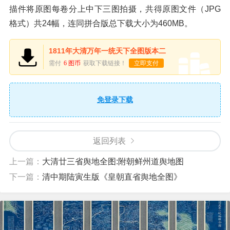
描件将原图每卷分上中下三图拍摄，共得原图文件（JPG
格式）共24幅，连同拼合版总下载大小为460MB。
1811年大清万年一统天下全图版本二
需付
6 图币
获取下载链接！
立即支付
免登录下载
返回列表
上一篇：
大清廿三省舆地全图:附朝鲜州道舆地图
下一篇：
清中期陆寅生版《皇朝直省舆地全图》