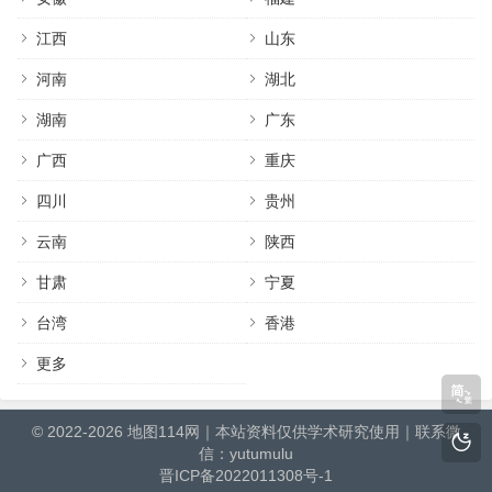
江西
山东
河南
湖北
湖南
广东
广西
重庆
四川
贵州
云南
陕西
甘肃
宁夏
台湾
香港
更多
© 2022-2026
地图114网
｜本站资料仅供学术研究使用｜联系微
信：yutumulu
晋ICP备2022011308号-1