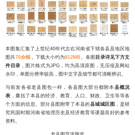
本图集汇集了上世纪40年代左右河南省下辖各县及地区地
图共
70余幅
，下载大小约为
812MB
。各图
目录详见下方文
件目录
，图片格式为JPG，均为高清原图，无压缩及网站
水印，单图分辨率较高，图中文字及细节都可清晰辨识。
与前发各省老县图包一样，各县图大部分都附本
县概况
表
，囊括了本县的经济、教育、人口、财政、卫生等等各
个方面的信息。部分县图附带了本县的
县城城区图
，是研
究民国时期河南省地理历史及经济教育等课题良好的参考
资料。
老县图节选预览