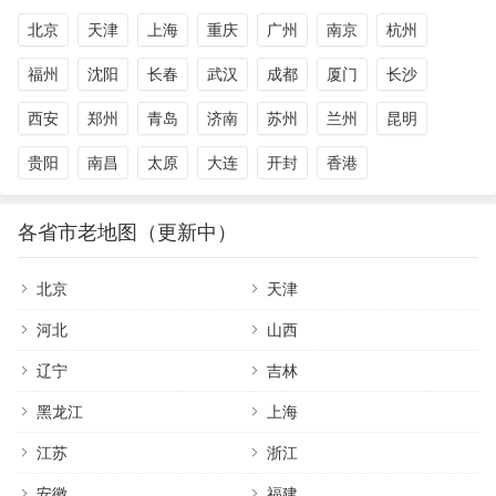
北京
天津
上海
重庆
广州
南京
杭州
福州
沈阳
长春
武汉
成都
厦门
长沙
西安
郑州
青岛
济南
苏州
兰州
昆明
贵阳
南昌
太原
大连
开封
香港
各省市老地图（更新中）
北京
天津
河北
山西
辽宁
吉林
黑龙江
上海
江苏
浙江
安徽
福建