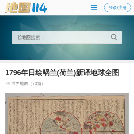
登录/注册
1796年日绘㖞兰(荷兰)新译地球全图
世界地图（70篇）