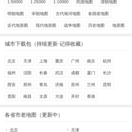
1:50000
1:25000
1:10000
民国地图
清朝地图
明朝地图
宋朝地图
古代海河地图
各国老地图
近代地形图
现代地形图
战争地图
历史地图
地质图
城市下载包（持续更新·记得收藏）
北京
天津
上海
重庆
广州
南京
杭州
福州
沈阳
长春
武汉
成都
厦门
长沙
西安
郑州
青岛
济南
苏州
兰州
昆明
贵阳
南昌
太原
大连
开封
香港
各省市老地图（更新中）
北京
天津