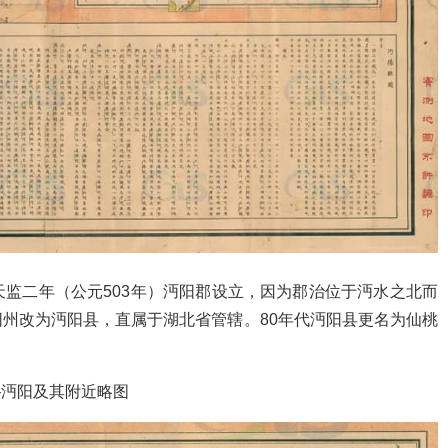
监二年（公元503年）沔阳郡设立，因为郡治位于沔水之北而
州改为沔阳县，直属于湖北省管辖。80年代沔阳县更名为仙桃
–沔阳及其附近略图