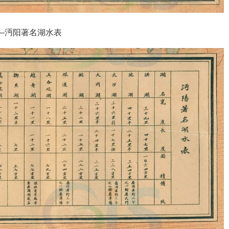
–沔阳著名湖水表