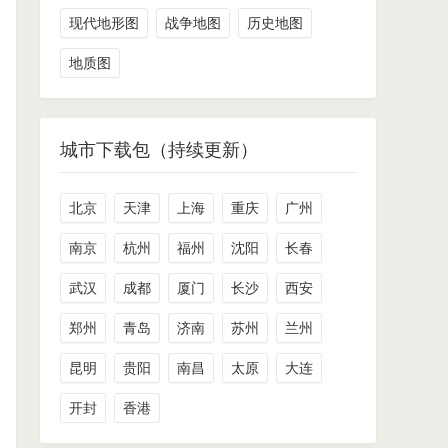
现代地形图
战争地图
历史地图
地质图
城市下载包（持续更新）
北京
天津
上海
重庆
广州
南京
杭州
福州
沈阳
长春
武汉
成都
厦门
长沙
西安
郑州
青岛
济南
苏州
兰州
昆明
贵阳
南昌
太原
大连
开封
香港