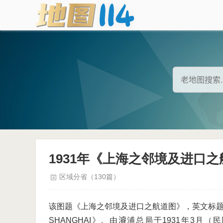
1931年《上海之邻境及进口
区域分省（130篇）
该图题《上海之邻境及进口之航道图》，英文标题为《THE 
SHANGHAI》。由𣿰浦总局于1931年