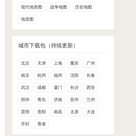
现代地形图
战争地图
历史地图
地质图
城市下载包（持续更新）
北京
天津
上海
重庆
广州
南京
杭州
福州
沈阳
长春
武汉
成都
厦门
长沙
西安
郑州
青岛
济南
苏州
兰州
昆明
贵阳
南昌
太原
大连
开封
香港