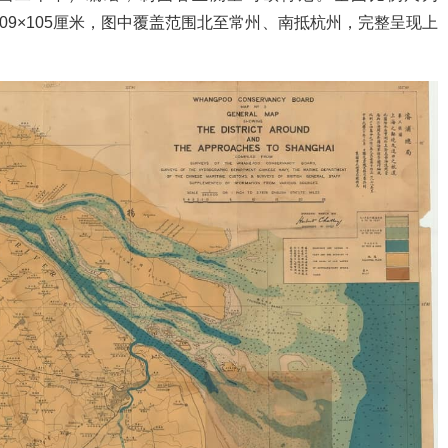
达109×105厘米，图中覆盖范围北至常州、南抵杭州，完整呈现上