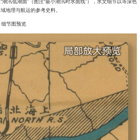
潮汛低潮面”（图注“最小潮汛时水面线”），水文细节以等深色
区域地理与航运的参考史料。
细节图预览