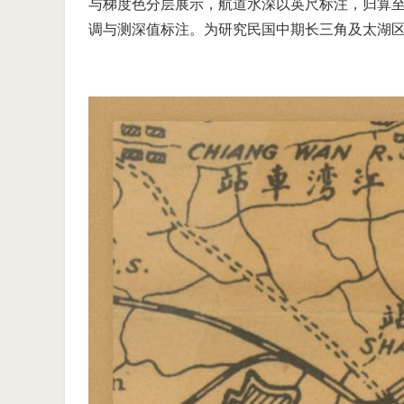
与梯度色分层展示，航道水深以英尺标注，归算至“
调与测深值标注。为研究民国中期长三角及太湖