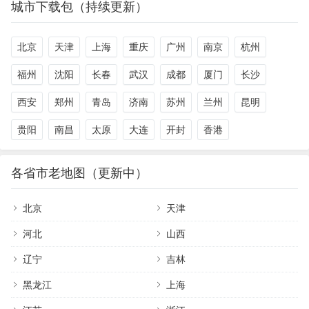
城市下载包（持续更新）
北京
天津
上海
重庆
广州
南京
杭州
福州
沈阳
长春
武汉
成都
厦门
长沙
西安
郑州
青岛
济南
苏州
兰州
昆明
贵阳
南昌
太原
大连
开封
香港
各省市老地图（更新中）
北京
天津
河北
山西
辽宁
吉林
黑龙江
上海