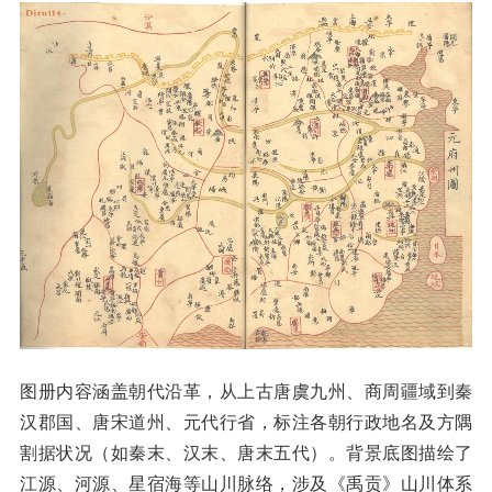
图册内容涵盖朝代沿革，从上古唐虞九州、商周疆域到秦
汉郡国、唐宋道州、元代行省，标注各朝行政地名及方隅
割据状况（如秦末、汉末、唐末五代）。背景底图描绘了
江源、河源、星宿海等山川脉络，涉及《禹贡》山川体系