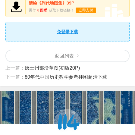
清绘《列代地图集》39P
需付
8 图币
获取下载链接！
立即支付
免登录下载
返回列表
上一篇：
唐土州郡沿革图(初版20P)
下一篇：
80年代中国历史教学参考挂图超清下载