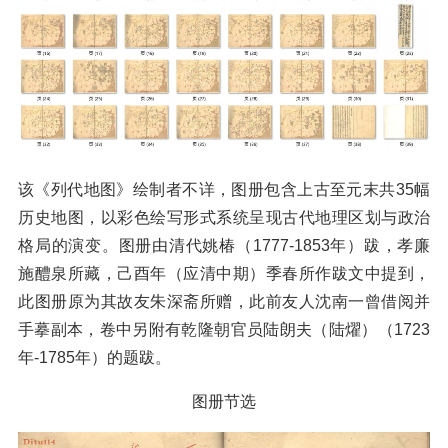
该《列代地图》绘制者不详，图册包含上古至元末共35幅
历史地图，以彩色绘写形式系统呈现古代地理区划与政治
格局的演变。图册由清代姚椿（1777-1853年）跋，孝廉
施醴泉所藏，己酉年（应清中期）季春所作跋文中提到，
此图册原为其故友朱深斋所赠，此前友人沈南一曾借阅并
手摹副本，卷中另附有乾隆朝官员陆朗夫（陆燿）（1723
年-1785年）的题跋。
图册节选