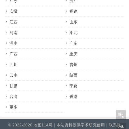
江苏
浙江
安徽
福建
江西
山东
河南
湖北
湖南
广东
广西
重庆
四川
贵州
云南
陕西
甘肃
宁夏
台湾
香港
更多
© 2022-2026
地图114网
｜本站资料仅供学术研究使用｜联系微