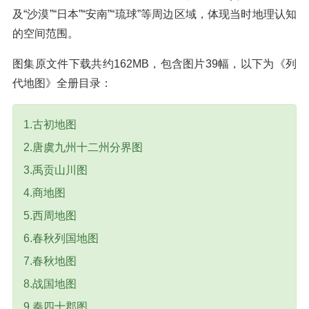
及“沙漠”“日本”“安南”“琉球”等周边区域，体现当时地理认知
的空间范围。
图集原文件下载共约162MB，包含图片39幅，以下为《列
代地图》全册目录：
1.古初地图
2.唐虞九州十二州分界图
3.禹贡山川图
4.商地图
5.西周地图
6.春秋列国地图
7.春秋地图
8.战国地图
9.秦四十郡图