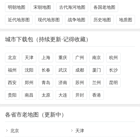
明朝地图
宋朝地图
古代海河地图
各国老地图
近代地形图
现代地形图
战争地图
历史地图
地质图
城市下载包（持续更新·记得收藏）
北京
天津
上海
重庆
广州
南京
杭州
福州
沈阳
长春
武汉
成都
厦门
长沙
西安
郑州
青岛
济南
苏州
兰州
昆明
贵阳
南昌
太原
大连
开封
香港
各省市老地图（更新中）
北京
天津