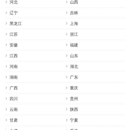
河北
山西
辽宁
吉林
黑龙江
上海
江苏
浙江
安徽
福建
江西
山东
河南
湖北
湖南
广东
广西
重庆
四川
贵州
云南
陕西
甘肃
宁夏