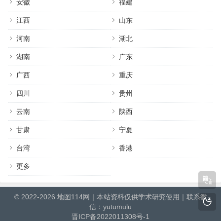
安徽
福建
江西
山东
河南
湖北
湖南
广东
广西
重庆
四川
贵州
云南
陕西
甘肃
宁夏
台湾
香港
更多
© 2022-2026
地图114网
｜本站资料仅供学术研究使用｜联系微
信：yutumulu
晋ICP备2022011308号-1