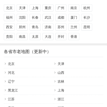
北京
天津
上海
重庆
广州
南京
杭州
福州
沈阳
长春
武汉
成都
厦门
长沙
西安
郑州
青岛
济南
苏州
兰州
昆明
贵阳
南昌
太原
大连
开封
香港
各省市老地图（更新中）
北京
天津
河北
山西
辽宁
吉林
黑龙江
上海
江苏
浙江