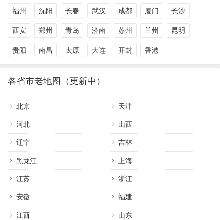
福州
沈阳
长春
武汉
成都
厦门
长沙
西安
郑州
青岛
济南
苏州
兰州
昆明
贵阳
南昌
太原
大连
开封
香港
各省市老地图（更新中）
北京
天津
河北
山西
辽宁
吉林
黑龙江
上海
江苏
浙江
安徽
福建
江西
山东