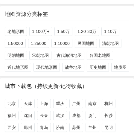
地图资源分类标签
老地形图
1:100万+
1:50万
1:20-30万
1:10万
1:50000
1:25000
1:10000
民国地图
清朝地图
明朝地图
宋朝地图
古代海河地图
各国老地图
近代地形图
现代地形图
战争地图
历史地图
地质图
城市下载包（持续更新·记得收藏）
北京
天津
上海
重庆
广州
南京
杭州
福州
沈阳
长春
武汉
成都
厦门
长沙
西安
郑州
青岛
济南
苏州
兰州
昆明