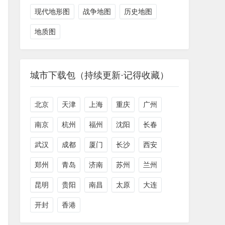
现代地形图
战争地图
历史地图
地质图
城市下载包（持续更新·记得收藏）
北京
天津
上海
重庆
广州
南京
杭州
福州
沈阳
长春
武汉
成都
厦门
长沙
西安
郑州
青岛
济南
苏州
兰州
昆明
贵阳
南昌
太原
大连
开封
香港