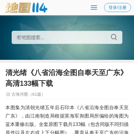
登录/注册
清光绪《八省沿海全图自奉天至广东》
高清133幅下载
古海河图（61篇）
本图集为清朝光绪五年后石印本《八省沿海全图自奉天至
广东》，由江南制造局根据英海军舆图局所编绘的海图为
蓝本重修出版。全套原图下载共133幅（包含同版不同扫描
原件以及左右或上下分幅图），覆盖从奉天至广东的沿海