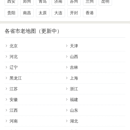
西安
郑州
青岛
济南
苏州
兰州
昆明
贵阳
南昌
太原
大连
开封
香港
各省市老地图（更新中）
北京
天津
河北
山西
辽宁
吉林
黑龙江
上海
江苏
浙江
安徽
福建
江西
山东
河南
湖北