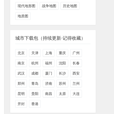
现代地形图
战争地图
历史地图
地质图
城市下载包（持续更新·记得收藏）
北京
天津
上海
重庆
广州
南京
杭州
福州
沈阳
长春
武汉
成都
厦门
长沙
西安
郑州
青岛
济南
苏州
兰州
昆明
贵阳
南昌
太原
大连
开封
香港