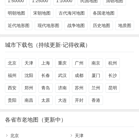
1:50000
1:25000
1:10000
民国地图
清朝地图
明朝地图
宋朝地图
古代海河地图
各国老地图
近代地形图
现代地形图
战争地图
历史地图
地质图
城市下载包（持续更新·记得收藏）
北京
天津
上海
重庆
广州
南京
杭州
福州
沈阳
长春
武汉
成都
厦门
长沙
西安
郑州
青岛
济南
苏州
兰州
昆明
贵阳
南昌
太原
大连
开封
香港
各省市老地图（更新中）
北京
天津