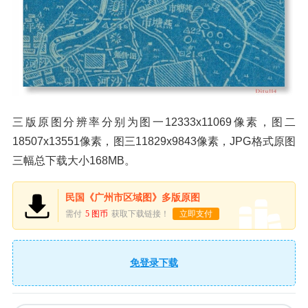
三版原图分辨率分别为图一12333x11069像素，图二
18507x13551像素，图三11829x9843像素，JPG格式原图
三幅总下载大小168MB。
民国《广州市区域图》多版原图
需付
5 图币
获取下载链接！
立即支付
免登录下载