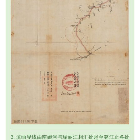
3. 滇缅界线由南碗河与瑞丽江相汇处起至潞江止各处