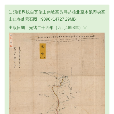
1. 滇缅界线自瓦伦山南坡高良寻起往北至木浪即尖高
山止各处累石图（9898×14727 29MB）
出版日期：光绪二十四年（西元1898年）▽