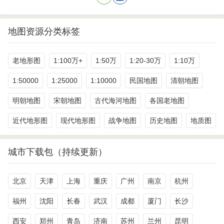
地图资源分类标签
老地形图
1:100万+
1:50万
1:20-30万
1:10万
1:50000
1:25000
1:10000
民国地图
清朝地图
明朝地图
宋朝地图
古代海河地图
各国老地图
近代地形图
现代地形图
战争地图
历史地图
地质图
城市下载包（持续更新）
北京
天津
上海
重庆
广州
南京
杭州
福州
沈阳
长春
武汉
成都
厦门
长沙
西安
郑州
青岛
济南
苏州
兰州
昆明