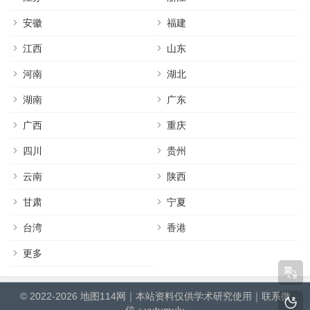
安徽
福建
江西
山东
河南
湖北
湖南
广东
广西
重庆
四川
贵州
云南
陕西
甘肃
宁夏
台湾
香港
更多
© 2022-2026
地图114网
｜本站资料仅供学术研究使用｜联系微
信：yutumulu