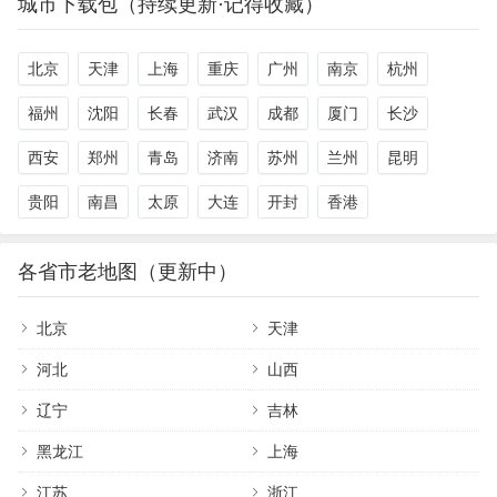
城市下载包（持续更新·记得收藏）
北京
天津
上海
重庆
广州
南京
杭州
福州
沈阳
长春
武汉
成都
厦门
长沙
西安
郑州
青岛
济南
苏州
兰州
昆明
贵阳
南昌
太原
大连
开封
香港
各省市老地图（更新中）
北京
天津
河北
山西
辽宁
吉林
黑龙江
上海
江苏
浙江