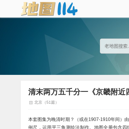
清末两万五千分一《京畿附近四
北京（51篇）
本套图集为晚清时期？（或在1907-1910年间）
例尺，运用平三角测绘法制作。地图全册包含四组