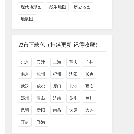
现代地形图
战争地图
历史地图
地质图
城市下载包（持续更新·记得收藏）
北京
天津
上海
重庆
广州
南京
杭州
福州
沈阳
长春
武汉
成都
厦门
长沙
西安
郑州
青岛
济南
苏州
兰州
昆明
贵阳
南昌
太原
大连
开封
香港