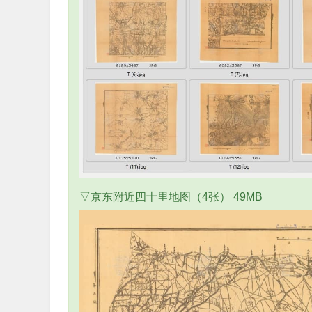
▽京东附近四十里地图（4张） 49MB