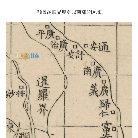
颠粤越联界舆图越南部分区域