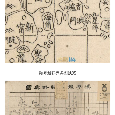
颠粤越联界舆图预览