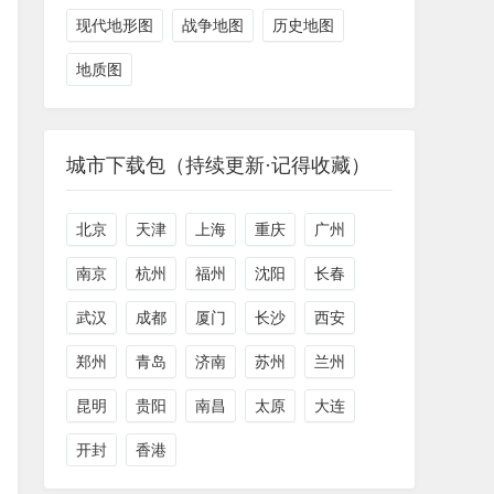
现代地形图
战争地图
历史地图
地质图
城市下载包（持续更新·记得收藏）
北京
天津
上海
重庆
广州
南京
杭州
福州
沈阳
长春
武汉
成都
厦门
长沙
西安
郑州
青岛
济南
苏州
兰州
昆明
贵阳
南昌
太原
大连
开封
香港