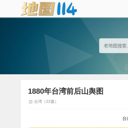
1880年台湾前后山舆图
台湾（22篇）
台