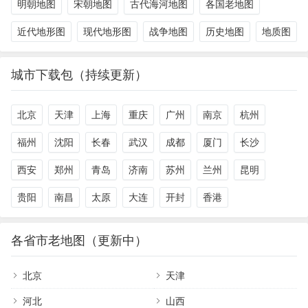
明朝地图
宋朝地图
古代海河地图
各国老地图
近代地形图
现代地形图
战争地图
历史地图
地质图
城市下载包（持续更新）
北京
天津
上海
重庆
广州
南京
杭州
福州
沈阳
长春
武汉
成都
厦门
长沙
西安
郑州
青岛
济南
苏州
兰州
昆明
贵阳
南昌
太原
大连
开封
香港
各省市老地图（更新中）
北京
天津
河北
山西