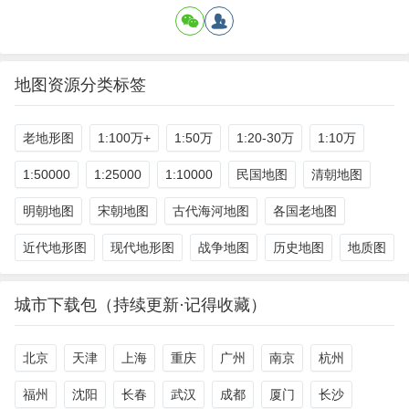
地图资源分类标签
老地形图
1:100万+
1:50万
1:20-30万
1:10万
1:50000
1:25000
1:10000
民国地图
清朝地图
明朝地图
宋朝地图
古代海河地图
各国老地图
近代地形图
现代地形图
战争地图
历史地图
地质图
城市下载包（持续更新·记得收藏）
北京
天津
上海
重庆
广州
南京
杭州
福州
沈阳
长春
武汉
成都
厦门
长沙