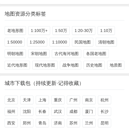
地图资源分类标签
老地形图
1:100万+
1:50万
1:20-30万
1:10万
1:50000
1:25000
1:10000
民国地图
清朝地图
明朝地图
宋朝地图
古代海河地图
各国老地图
近代地形图
现代地形图
战争地图
历史地图
地质图
城市下载包（持续更新·记得收藏）
北京
天津
上海
重庆
广州
南京
杭州
福州
沈阳
长春
武汉
成都
厦门
长沙
西安
郑州
青岛
济南
苏州
兰州
昆明