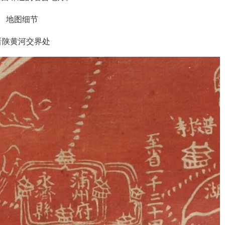
地图细节
晋陕黄河交界处