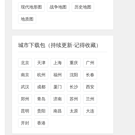
现代地形图
战争地图
历史地图
地质图
城市下载包（持续更新·记得收藏）
北京
天津
上海
重庆
广州
南京
杭州
福州
沈阳
长春
武汉
成都
厦门
长沙
西安
郑州
青岛
济南
苏州
兰州
昆明
贵阳
南昌
太原
大连
开封
香港