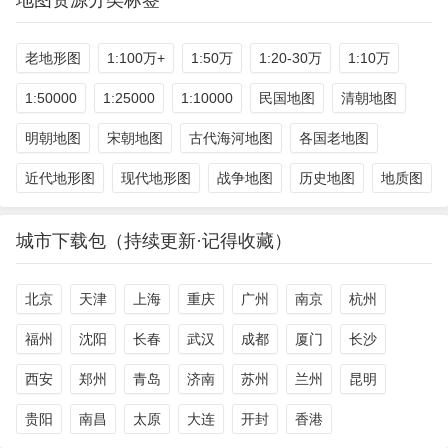
地图资源分类标签
老地形图
1:100万+
1:50万
1:20-30万
1:10万
1:50000
1:25000
1:10000
民国地图
清朝地图
明朝地图
宋朝地图
古代海河地图
各国老地图
近代地形图
现代地形图
战争地图
历史地图
地质图
城市下载包（持续更新·记得收藏）
北京
天津
上海
重庆
广州
南京
杭州
福州
沈阳
长春
武汉
成都
厦门
长沙
西安
郑州
青岛
济南
苏州
兰州
昆明
贵阳
南昌
太原
大连
开封
香港