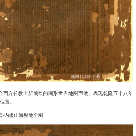
合西方传教士所编绘的圆形世界地图而做。表现乾隆五十八年
的位置。
-清·内板山海舆地全图