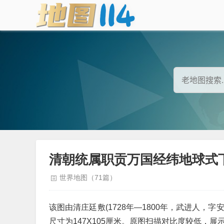
清朝统属职贡万国经纬地球式
世界地图（71篇）
该图由清庄廷敷(1728年—1800年，武进人，字
尺寸为147X105厘米。原图扫描对比度较低，展