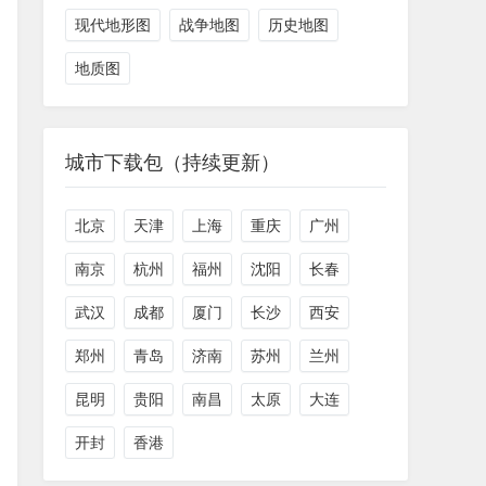
现代地形图
战争地图
历史地图
地质图
城市下载包（持续更新）
北京
天津
上海
重庆
广州
南京
杭州
福州
沈阳
长春
武汉
成都
厦门
长沙
西安
郑州
青岛
济南
苏州
兰州
昆明
贵阳
南昌
太原
大连
开封
香港