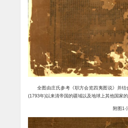
全图由庄氏参考《职方会览四夷图说》并结
(1793年)以来清帝国的疆域以及地球上其他国家
附图1