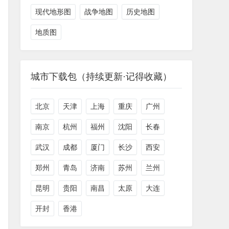
现代地形图
战争地图
历史地图
地质图
城市下载包（持续更新·记得收藏）
北京
天津
上海
重庆
广州
南京
杭州
福州
沈阳
长春
武汉
成都
厦门
长沙
西安
郑州
青岛
济南
苏州
兰州
昆明
贵阳
南昌
太原
大连
开封
香港