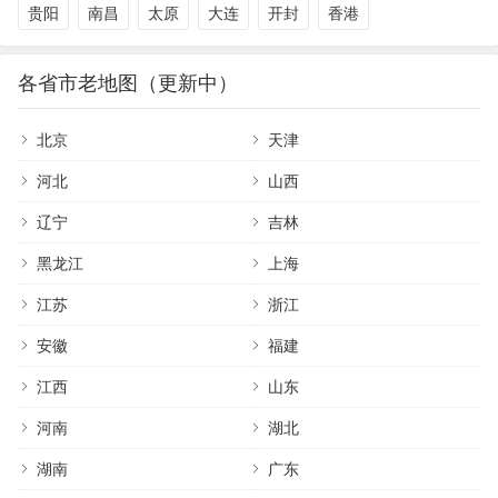
贵阳
南昌
太原
大连
开封
香港
各省市老地图（更新中）
北京
天津
河北
山西
辽宁
吉林
黑龙江
上海
江苏
浙江
安徽
福建
江西
山东
河南
湖北
湖南
广东