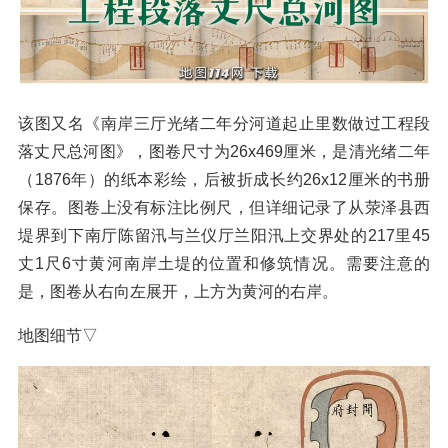
该图又名《南岸三厅光绪二年分河道起止里数做过工程段
落丈尺总河图》，图卷尺寸为26x469厘米，是清光绪二年
（1876年）的纸本彩绘，后被折成长约26x12厘米的书册
保存。图卷上没有标注比例尺，但详细记录了从荥泽县西
堤界到下南厅陈留汛与兰仪厅兰阳汛上交界处的217里45
丈1尺6寸黄河南岸土堤的位置和修筑情况。需要注意的
是，图卷从右向左展开，上方为黄河的右岸。
地图细节▽