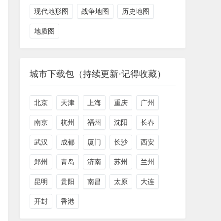
现代地形图
战争地图
历史地图
地质图
城市下载包（持续更新·记得收藏）
北京
天津
上海
重庆
广州
南京
杭州
福州
沈阳
长春
武汉
成都
厦门
长沙
西安
郑州
青岛
济南
苏州
兰州
昆明
贵阳
南昌
太原
大连
开封
香港