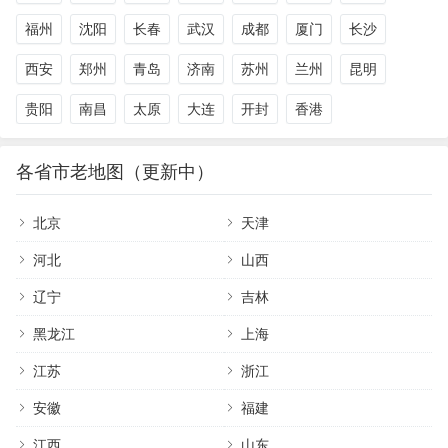
福州
沈阳
长春
武汉
成都
厦门
长沙
西安
郑州
青岛
济南
苏州
兰州
昆明
贵阳
南昌
太原
大连
开封
香港
各省市老地图（更新中）
北京
天津
河北
山西
辽宁
吉林
黑龙江
上海
江苏
浙江
安徽
福建
江西
山东