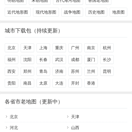
明朝地图
宋朝地图
古代海河地图
各国老地图
近代地形图
现代地形图
战争地图
历史地图
地质图
城市下载包（持续更新）
北京
天津
上海
重庆
广州
南京
杭州
福州
沈阳
长春
武汉
成都
厦门
长沙
西安
郑州
青岛
济南
苏州
兰州
昆明
贵阳
南昌
太原
大连
开封
香港
各省市老地图（更新中）
北京
天津
河北
山西