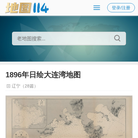
登录/注册
1896年日绘大连湾地图
辽宁（28篇）