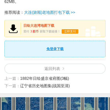
62MB。
推荐阅读：
大连(旅顺)老地图打包下载 >>
日绘大连湾地图下载
需付
3 图币
获取下载链接！
立即支付
免登录下载
返回列表
上一篇：
1882年日绘盛京省府图(3幅)
下一篇：
辽宁省历史地图集(战国至清)