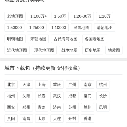
老地形图
1:100万+
1:50万
1:20-30万
1:10万
1:50000
1:25000
1:10000
民国地图
清朝地图
明朝地图
宋朝地图
古代海河地图
各国老地图
近代地形图
现代地形图
战争地图
历史地图
地质图
城市下载包（持续更新·记得收藏）
北京
天津
上海
重庆
广州
南京
杭州
福州
沈阳
长春
武汉
成都
厦门
长沙
西安
郑州
青岛
济南
苏州
兰州
昆明
贵阳
南昌
太原
大连
开封
香港