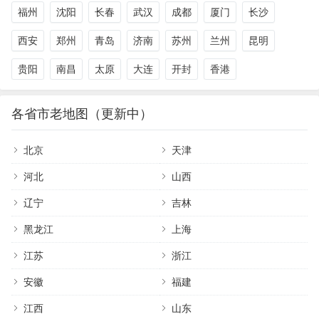
福州
沈阳
长春
武汉
成都
厦门
长沙
西安
郑州
青岛
济南
苏州
兰州
昆明
贵阳
南昌
太原
大连
开封
香港
各省市老地图（更新中）
北京
天津
河北
山西
辽宁
吉林
黑龙江
上海
江苏
浙江
安徽
福建
江西
山东