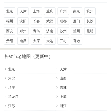
北京
天津
上海
重庆
广州
南京
杭州
福州
沈阳
长春
武汉
成都
厦门
长沙
西安
郑州
青岛
济南
苏州
兰州
昆明
贵阳
南昌
太原
大连
开封
香港
各省市老地图（更新中）
北京
天津
河北
山西
辽宁
吉林
黑龙江
上海
江苏
浙江