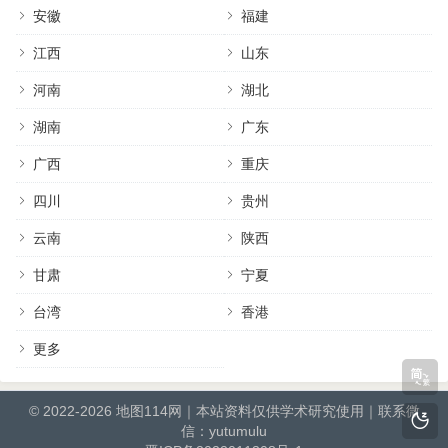
安徽
福建
江西
山东
河南
湖北
湖南
广东
广西
重庆
四川
贵州
云南
陕西
甘肃
宁夏
台湾
香港
更多
© 2022-2026
地图114网
｜本站资料仅供学术研究使用｜联系微
信：yutumulu