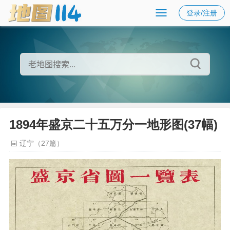
登录/注册
1894年盛京二十五万分一地形图(37幅)
辽宁（27篇）