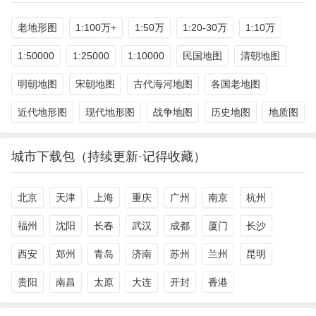
老地形图
1:100万+
1:50万
1:20-30万
1:10万
1:50000
1:25000
1:10000
民国地图
清朝地图
明朝地图
宋朝地图
古代海河地图
各国老地图
近代地形图
现代地形图
战争地图
历史地图
地质图
城市下载包（持续更新·记得收藏）
北京
天津
上海
重庆
广州
南京
杭州
福州
沈阳
长春
武汉
成都
厦门
长沙
西安
郑州
青岛
济南
苏州
兰州
昆明
贵阳
南昌
太原
大连
开封
香港