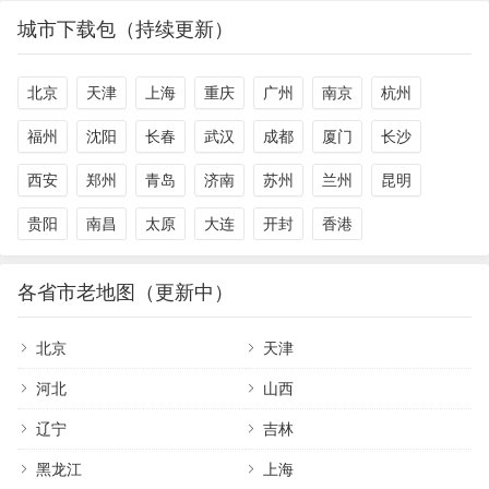
城市下载包（持续更新）
北京
天津
上海
重庆
广州
南京
杭州
福州
沈阳
长春
武汉
成都
厦门
长沙
西安
郑州
青岛
济南
苏州
兰州
昆明
贵阳
南昌
太原
大连
开封
香港
各省市老地图（更新中）
北京
天津
河北
山西
辽宁
吉林
黑龙江
上海