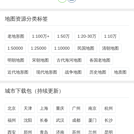
地图资源分类标签
老地形图
1:100万+
1:50万
1:20-30万
1:10万
1:50000
1:25000
1:10000
民国地图
清朝地图
明朝地图
宋朝地图
古代海河地图
各国老地图
近代地形图
现代地形图
战争地图
历史地图
地质图
城市下载包（持续更新）
北京
天津
上海
重庆
广州
南京
杭州
福州
沈阳
长春
武汉
成都
厦门
长沙
西安
郑州
青岛
济南
苏州
兰州
昆明