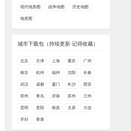
现代地形图
战争地图
历史地图
地质图
城市下载包（持续更新·记得收藏）
北京
天津
上海
重庆
广州
南京
杭州
福州
沈阳
长春
武汉
成都
厦门
长沙
西安
郑州
青岛
济南
苏州
兰州
昆明
贵阳
南昌
太原
大连
开封
香港