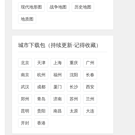
现代地形图
战争地图
历史地图
地质图
城市下载包（持续更新·记得收藏）
北京
天津
上海
重庆
广州
南京
杭州
福州
沈阳
长春
武汉
成都
厦门
长沙
西安
郑州
青岛
济南
苏州
兰州
昆明
贵阳
南昌
太原
大连
开封
香港