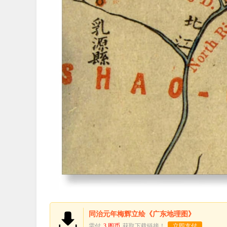
同治元年梅辉立绘《广东地理图》
需付
3 图币
获取下载链接！
立即支付