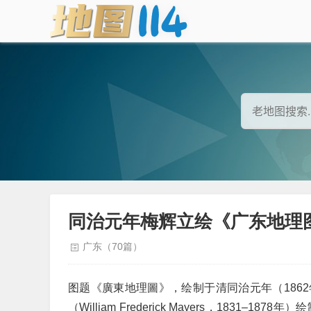
同治元年梅辉立绘《广东地理
广东（70篇）
图题《廣東地理圖》，绘制于清同治元年（186
（William Frederick Mayers，18