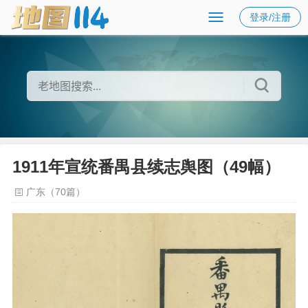
登录/注册
1911年宣统番禺县续志舆图（49幅）
广东（70篇）