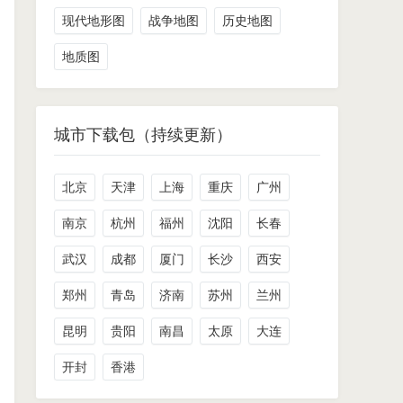
现代地形图
战争地图
历史地图
地质图
城市下载包（持续更新）
北京
天津
上海
重庆
广州
南京
杭州
福州
沈阳
长春
武汉
成都
厦门
长沙
西安
郑州
青岛
济南
苏州
兰州
昆明
贵阳
南昌
太原
大连
开封
香港