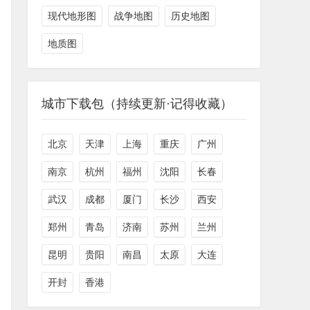
现代地形图
战争地图
历史地图
地质图
城市下载包（持续更新·记得收藏）
北京
天津
上海
重庆
广州
南京
杭州
福州
沈阳
长春
武汉
成都
厦门
长沙
西安
郑州
青岛
济南
苏州
兰州
昆明
贵阳
南昌
太原
大连
开封
香港