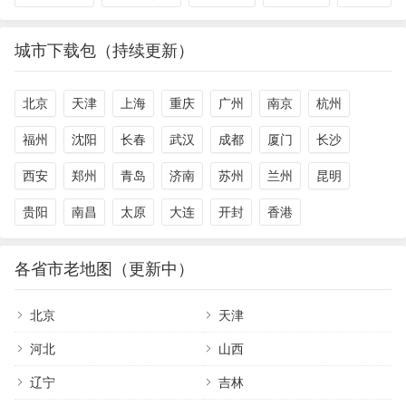
城市下载包（持续更新）
北京
天津
上海
重庆
广州
南京
杭州
福州
沈阳
长春
武汉
成都
厦门
长沙
西安
郑州
青岛
济南
苏州
兰州
昆明
贵阳
南昌
太原
大连
开封
香港
各省市老地图（更新中）
北京
天津
河北
山西
辽宁
吉林