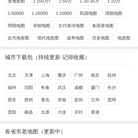
老地形图
1:100万+
1:50万
1:20-30万
1:10万
1:50000
1:25000
1:10000
民国地图
清朝地图
明朝地图
宋朝地图
古代海河地图
各国老地图
近代地形图
现代地形图
战争地图
历史地图
地质图
城市下载包（持续更新·记得收藏）
北京
天津
上海
重庆
广州
南京
杭州
福州
沈阳
长春
武汉
成都
厦门
长沙
西安
郑州
青岛
济南
苏州
兰州
昆明
贵阳
南昌
太原
大连
开封
香港
各省市老地图（更新中）